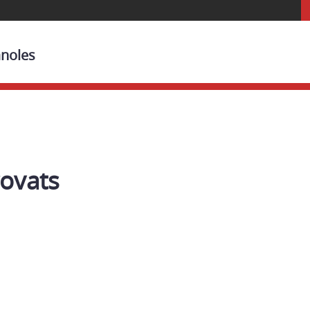
anoles
rovats