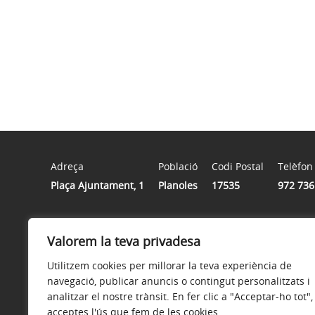
Adreça
Població
Codi Postal
Telèfon
Plaça Ajuntament, 1
Planoles
17535
972 736
Horari
Valorem la teva privadesa
De dilluns a divendres de 9 a 14 hores
Utilitzem cookies per millorar la teva experiència de
navegació, publicar anuncis o contingut personalitzats i
analitzar el nostre trànsit. En fer clic a "Acceptar-ho tot",
acceptes l'ús que fem de les cookies.
Avís legal
Política de privacitat
Accessibilitat