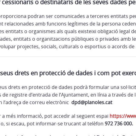
 cessionaris o destinataris de les seves dades p
roporciona podran ser comunicades a terceres entitats pe
ent relacionades amb funcions legítimes de la persona cedent
s entitats o organismes als quals existeixi obligació legal de
des, entitats o organitzacions públiques o privades amb le
lupar projectes, socials, culturals o esportius o acords de c
 seus drets en protecció de dades i com pot exerc
seus drets en protecció de dades podrà formular una sol·lic
 de registre d’entrada de l’Ajuntament, en línia a través de 
en l’adreça de correu electrònic
dpd@planoles.cat
r a més informació, pot accedir al següent espai
https://ww
o, si escau, pot informar-se trucant al telèfon
972 736 000.