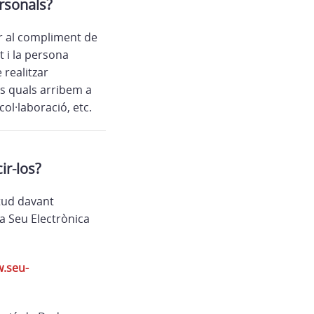
ersonals?
r al compliment de
 i la persona
 realitzar
s quals arribem a
ol·laboració, etc.
ir-los?
itud davant
la Seu Electrònica
w.seu-