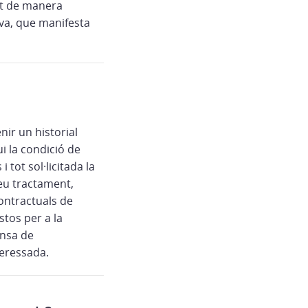
at de manera
eva, que manifesta
nir un historial
i la condició de
i tot sol·licitada la
seu tractament,
ontractuals de
stos per a la
ensa de
teressada.