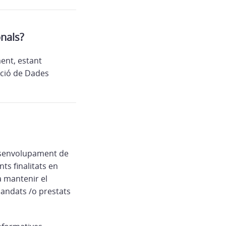
onals?
ent, estant
cció de Dades
desenvolupament de
ts finalitats en
a mantenir el
mandats /o prestats