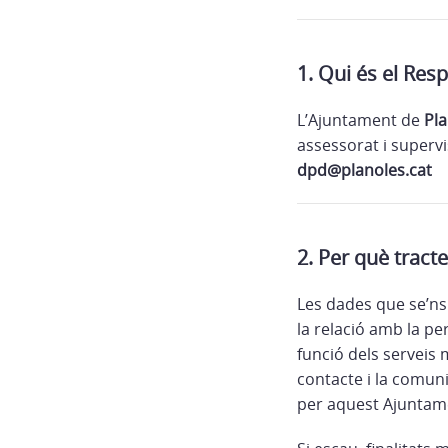
1. Qui és el Res
L’Ajuntament de
Pla
assessorat i superv
dpd@planoles.cat
2. Per què tract
Les dades que se’ns
la relació amb la pe
funció dels serveis 
contacte i la comun
per aquest Ajuntam