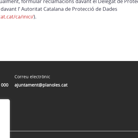
igualment, formular reclamacions davant el Delegat de Prot
o davant l’ Autoritat Catalana de Protecció de Dades
t.cat/ca/inici/
).
Correu electrònic
 000
ajuntament@planoles.cat