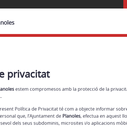
anoles
e privacitat
lanoles
estem compromesos amb la protecció de la privacitat
.
present Política de Privacitat té com a objecte informar sob
ersonal que, l’Ajuntament de
Planoles
, efectua en aquest ll
lsevol dels seus subdominis, microsites i/o aplicacions mòbil