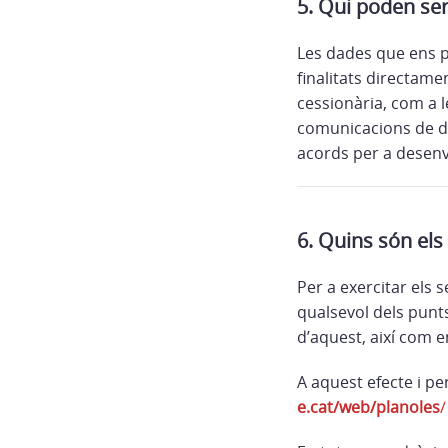
5. Qui poden ser
Les dades que ens p
finalitats directam
cessionària, com a le
comunicacions de da
acords per a desenvo
6. Quins són els
Per a exercitar els 
qualsevol dels punts
d’aquest, així com 
A aquest efecte i pe
e.cat/web/planoles
/