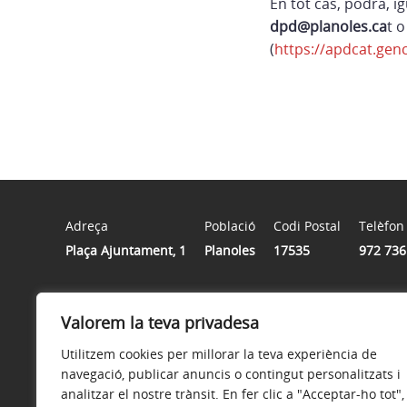
En tot cas, podrà, 
dpd@planoles.ca
t 
(
https://apdcat.genca
Adreça
Població
Codi Postal
Telèfon
Plaça Ajuntament, 1
Planoles
17535
972 736
Horari
Valorem la teva privadesa
De dilluns a divendres de 9 a 14 hores
Utilitzem cookies per millorar la teva experiència de
navegació, publicar anuncis o contingut personalitzats i
analitzar el nostre trànsit. En fer clic a "Acceptar-ho tot",