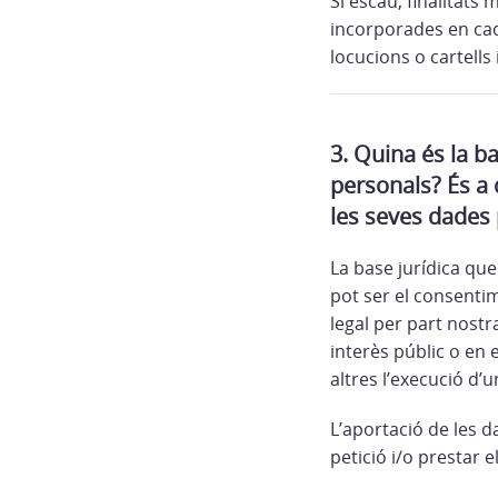
Si escau, finalitats
incorporades en cad
locucions o cartells
3. Quina és la b
personals? És a 
les seves dades
La base jurídica que
pot ser el consenti
legal per part nostr
interès públic o en 
altres l’execució d’
L’aportació de les d
petició i/o prestar e