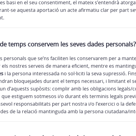
es basi en el seu consentiment, el mateix s’entendrà atorg
rant-se aquesta aportació un acte afirmatiu clar per part s
t.
 de temps conservem les seves dades personals?
s personals que se’ns faciliten les conservarem per a mante
r els nostres serveis de manera eficient, mentre es mantingu
es
i la persona interessada no sol·liciti la seva supressió. Fins 
ndran bloquejades durant el temps necessari, i limitant el 
un d’aquests supòsits: complir amb les obligacions legals/c
s que estiguem sotmesos i/o durant els terminis legals previ
sevol responsabilitats per part nostra i/o l’exercici o la def
des de la relació mantinguda amb la persona ciutadana/in