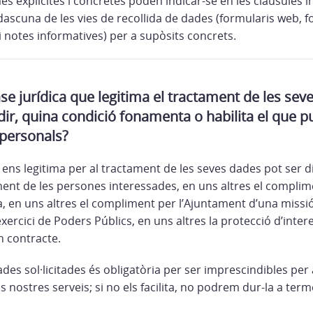
 més explícites i concretes poden indicar-se en les clàusules 
ascuna de les vies de recollida de dades (formularis web, f
 i notes informatives) per a supòsits concrets.
ase jurídica que legitima el tractament de les sev
dir, quina condició fonamenta o habilita el que 
 personals?
 ens legitima per al tractament de les seves dades pot ser d
ment de les persones interessades, en uns altres el complim
a, en uns altres el compliment per l’Ajuntament d’una missió
exercici de Poders Públics, en uns altres la protecció d’intere
un contracte.
ades sol·licitades és obligatòria per ser imprescindibles per
ls nostres serveis; si no els facilita, no podrem dur-la a term