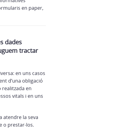
informatives
ormularis en paper,
es dades
puguem tractar
iversa: en uns casos
ent d’una obligació
 realitzada en
ssos vitals i en uns
 a atendre la seva
e o prestar-los.