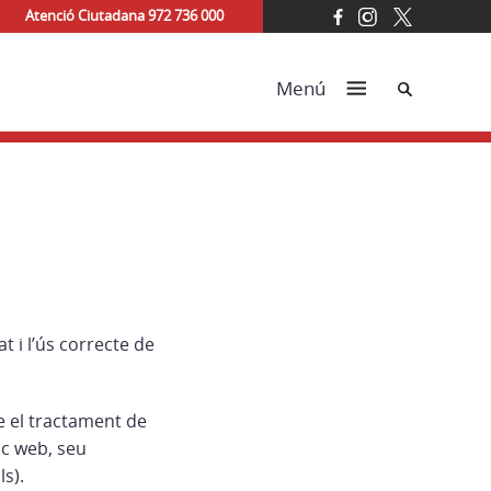
Atenció Ciutadana 972 736 000
Cerca
Menú
 i l’ús correcte de
re el tractament de
oc web, seu
s).