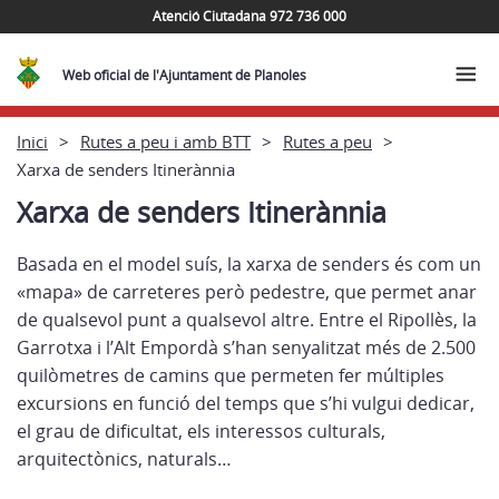
Atenció Ciutadana 972 736 000
Web oficial de l'Ajuntament de Planoles
Inici
Rutes a peu i amb BTT
Rutes a peu
Xarxa de senders Itinerànnia
Xarxa de senders Itinerànnia
Basada en el model suís, la xarxa de senders és com un
«mapa» de carreteres però pedestre, que permet anar
de qualsevol punt a qualsevol altre. Entre el Ripollès, la
Garrotxa i l’Alt Empordà s’han senyalitzat més de 2.500
quilòmetres de camins que permeten fer múltiples
excursions en funció del temps que s’hi vulgui dedicar,
el grau de dificultat, els interessos culturals,
arquitectònics, naturals…