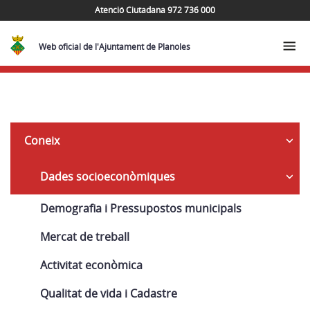
Atenció Ciutadana 972 736 000
Web oficial de l'Ajuntament de Planoles
Navega
Coneix
Dades socioeconòmiques
Demografia i Pressupostos municipals
Mercat de treball
Activitat econòmica
Qualitat de vida i Cadastre